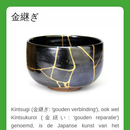
金継ぎ
Kintsugi (金継ぎ: 'gouden verbinding'), ook wel
Kintsukuroi (金繕い: 'gouden reparatie')
genoemd, is de Japanse kunst van het