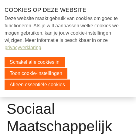
Skip
COOKIES OP DEZE WEBSITE
links
Deze website maakt gebruik van cookies om goed te
Help mee!
functioneren. Als je wilt aanpassen welke cookies we
Jump
mogen gebruiken, kan je jouw cookie-instellingen
to
Over ons
Menu
wijzigen. Meer informatie is beschikbaar in onze
navigation
Ezels
privacyverklaring
.
Jump
Educatie
to
Schakel alle cookies in
Sociaal
main
Toon cookie-instellingen
content
Sociaal Maatschappelijk
Alleen essentiële cookies
Vrijwilligerswerk
Vrijwilligers in beeld
Echte vrijwilligers, echte mensen
Sociaal
Doneer
Maatschappelijk
Contact