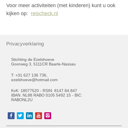
Voor meer activiteiten (met kinderen) kunt u ook
kijken op:
reischeck.nl
Privacyverklaring
Stichting de Ezelshoeve
Goorweg 3, 5111CR Baarle-Nassau
T: +31 627 136 736,
ezelshoeve@hotmail.com
KvK: 18077520 - RSIN: 8147.84.847
IBAN: NL88 RABO 0105 5492 15 - BIC:
RABONL2U
Visit
our
social