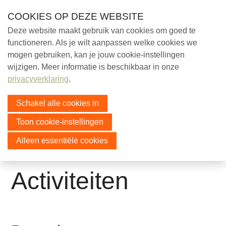
Skip
COOKIES OP DEZE WEBSITE
links
Deze website maakt gebruik van cookies om goed te
Help mee!
functioneren. Als je wilt aanpassen welke cookies we
Jump
mogen gebruiken, kan je jouw cookie-instellingen
to
Over ons
Menu
wijzigen. Meer informatie is beschikbaar in onze
navigation
Contact
privacyverklaring
.
Jump
Wie zijn wij?
to
LaVieEstBelle
Schakel alle cookies in
Activiteiten
main
Toon cookie-instellingen
Nieuwsbrief archief
content
Jaarverslagen
Alleen essentiële cookies
Podcasts
Activiteiten
Ezels
Educatie
Sociaal