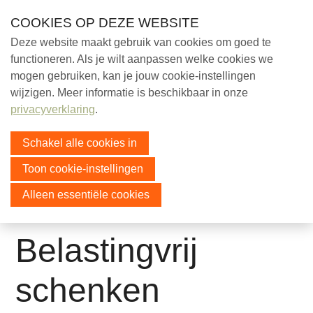
Skip
COOKIES OP DEZE WEBSITE
links
Deze website maakt gebruik van cookies om goed te
Help mee!
functioneren. Als je wilt aanpassen welke cookies we
Jump
mogen gebruiken, kan je jouw cookie-instellingen
Help mee
to
Menu
wijzigen. Meer informatie is beschikbaar in onze
Steun ons
navigation
privacyverklaring
.
Nalaten
Jump
Belastingvrij schenken
to
Schakel alle cookies in
Adoptie
main
Kleding inzameling
Toon cookie-instellingen
content
Doneer uw cadeaubon
Alleen essentiële cookies
Over ons
Belastingvrij
Ezels
Educatie
schenken
Sociaal