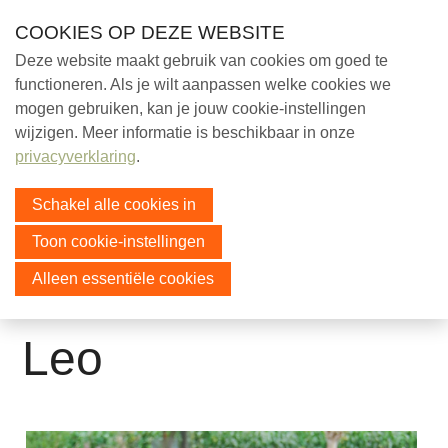
Skip
COOKIES OP DEZE WEBSITE
links
Deze website maakt gebruik van cookies om goed te
Help mee!
functioneren. Als je wilt aanpassen welke cookies we
Jump
mogen gebruiken, kan je jouw cookie-instellingen
to
Over ons
Menu
wijzigen. Meer informatie is beschikbaar in onze
navigation
Ezels
privacyverklaring
.
Jump
Over ezels
to
Schakel alle cookies in
Op de hoeve
main
In Memoriam
Toon cookie-instellingen
content
Doorplaatsing
Alleen essentiële cookies
Recent doorgeplaatst
Educatie
Leo
Sociaal
Doneer