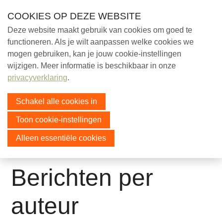
Skip
COOKIES OP DEZE WEBSITE
links
Deze website maakt gebruik van cookies om goed te
Help mee!
functioneren. Als je wilt aanpassen welke cookies we
Jump
mogen gebruiken, kan je jouw cookie-instellingen
to
Over ons
Menu
wijzigen. Meer informatie is beschikbaar in onze
navigation
Ezels
privacyverklaring
.
Jump
Educatie
to
Schakel alle cookies in
Sociaal
main
Toon cookie-instellingen
content
Alleen essentiële cookies
Doneer
Berichten per
Contact
auteur
Search